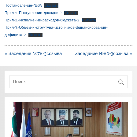
Постановление-№63
Скачать
Прил-1.-Поступление-доходов-2
Скачать
Прил-2.-Исполнение-расходов-бюджета-2
Скачать
Прил-3.-Объём-и-структура-источников-финансирования-
дефицита-2
Скачать
Навигация
« Заседание №78-3созыва
Заседание №80-3созыва »
по
записям