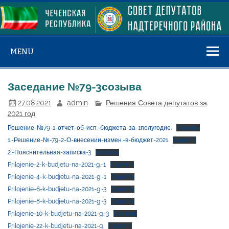
Skip
to
content
MENU
Заседание №79-3созыва
27.08.2021
admin
Решения Совета депутатов за
2021 год
Решение-№79-1-отчет-об-исп.-бюджета-за-1полугодие.
Скачать
1.-Решение-№-79-2-О-внесении-измен.-в-бюджет-2021
Скачать
2.-Пояснительная-записка-3
Скачать
Prilojenie-2-k-budjetu-na-2021-g.-1
Скачать
Prilojenie-4-k-budjetu-na-2021-g.-1
Скачать
Prilojenie-6-k-budjetu-na-2021-g.-3
Скачать
Prilojenie-8-k-budjetu-na-2021-g.-3
Скачать
Prilojenie-10-k-budjetu-na-2021-g.-3
Скачать
Prilojenie-22-k-budjetu-na-2021-g.
Скачать