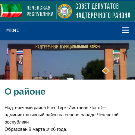
Skip
to
content
MENU
О районе
Надтеречный район (чеч. Терк-Йистанан кIошт)—
административный район на северо-западе Чеченской
республики.
Образован 8 марта 1926 года.