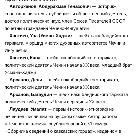
Авторханов, Абдурахман Геназович
— историк-
советолог, писатель, публицист и общественный деятель,
доктор политических наук, член Союза Писателей СССР,
почётный гражданин Чечено-Ингушетии.
Хантиев, Упа (Усман-Хаджи)
— шейх накшбандийского
тариката, мюршид многих духовных авторитетов Чечни и
Ингушетии.
Хантиев, Кана
— шейх накшбандийского тариката,
политический деятель Чечни начала XX века, младший брат
Усмана-Хаджи.
Арсанов, Дени
— шейх накшбандийского тариката,
политический деятель Чечни начала XX века.
Арсанов, Багаудин
— шейх накшбандийского тариката,
политический деятель Чечни середины XX века.
Лаудаев, Умалат
— первый историк-этнограф из
чеченцев, писавший на русском языке. Автор работы
«Чеченское племя», опубликованной в VI номере
«Сборника сведений о кавказских горцах», изданном в