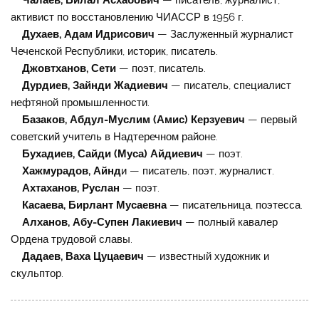
Чалаев, Билал Асхабович
— писатель, журналист,
активист по восстановлению ЧИАССР в 1956 г.
Духаев, Адам Идрисович
— Заслуженный журналист
Чеченской Республики, историк, писатель.
Джовтханов, Сети
— поэт, писатель.
Дурдиев, Зайнди Жадиевич
— писатель, специалист
нефтяной промышленности.
Базаков, Абдул-Муслим (Амис) Керзуевич
— первый
советский учитель в Надтеречном районе.
Бухадиев, Сайди (Муса) Айдиевич
— поэт.
Хажмурадов, Айнд
и — писатель, поэт, журналист.
Ахтаханов, Руслан
— поэт.
Касаева, Бирлант Мусаевна
— писательница, поэтесса.
Алханов, Абу-Супен Лакиевич
— полный кавалер
Ордена трудовой славы.
Дадаев, Ваха Цуцаевич
— известный художник и
скульптор.