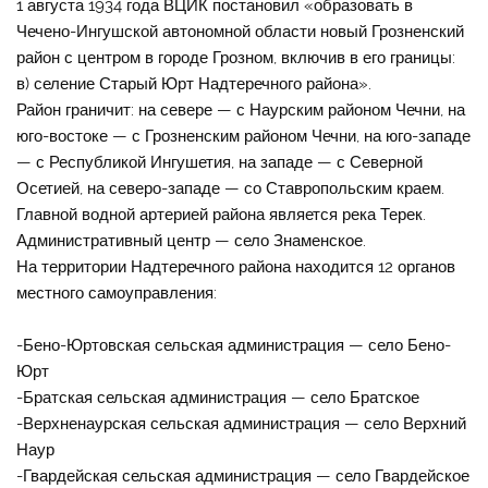
1 августа 1934 года ВЦИК постановил «образовать в
Чечено-Ингушской автономной области новый Грозненский
район с центром в городе Грозном, включив в его границы:
в) селение Старый Юрт Надтеречного района».
Район граничит: на севере — с Наурским районом Чечни, на
юго-востоке — с Грозненским районом Чечни, на юго-западе
— с Республикой Ингушетия, на западе — с Северной
Осетией, на северо-западе — со Ставропольским краем.
Главной водной артерией района является река Терек.
Административный центр — село Знаменское.
На территории Надтеречного района находится 12 органов
местного самоуправления:
-Бено-Юртовская сельская администрация — село Бено-
Юрт
-Братская сельская администрация — село Братское
-Верхненаурская сельская администрация — село Верхний
Наур
-Гвардейская сельская администрация — село Гвардейское