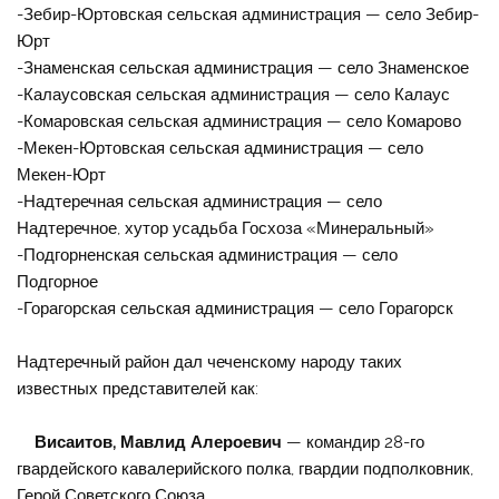
-Зебир-Юртовская сельская администрация — село Зебир-
Юрт
-Знаменская сельская администрация — село Знаменское
-Калаусовская сельская администрация — село Калаус
-Комаровская сельская администрация — село Комарово
-Мекен-Юртовская сельская администрация — село
Мекен-Юрт
-Надтеречная сельская администрация — село
Надтеречное, хутор усадьба Госхоза «Минеральный»
-Подгорненская сельская администрация — село
Подгорное
-Горагорская сельская администрация — село Горагорск
Надтеречный район дал чеченскому народу таких
известных представителей как:
Висаитов, Мавлид Алероевич
— командир 28-го
гвардейского кавалерийского полка, гвардии подполковник,
Герой Советского Союза.