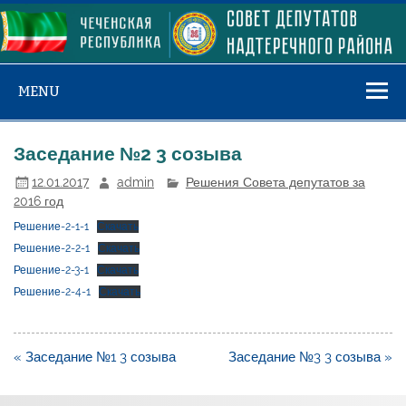
Skip
to
content
MENU
Заседание №2 3 созыва
12.01.2017
admin
Решения Совета депутатов за
2016 год
Решение-2-1-1
Скачать
Решение-2-2-1
Скачать
Решение-2-3-1
Скачать
Решение-2-4-1
Скачать
Навигация
« Заседание №1 3 созыва
Заседание №3 3 созыва »
по
записям