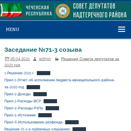
Skip
to
content
MENU
Заседание №71-3 созыва
26.04.2021
admin
Решения Совета депутатов за
2021 год
1-Решение-2021-г.
Скачать
Прил-1-Отчет-об-исполнении-бюджета-муниципального-района-
за-2020-год
Скачать
Прил-2-Доходы
Скачать
Прил-3-Расходы-ВСР
Скачать
Прил-4-Расходы-РзПр
Скачать
Прил-5-Источники
Скачать
Прил-6-Использование-резфонда
Скачать
Решение-71-2-о-публичных-слушаниях
Скачать