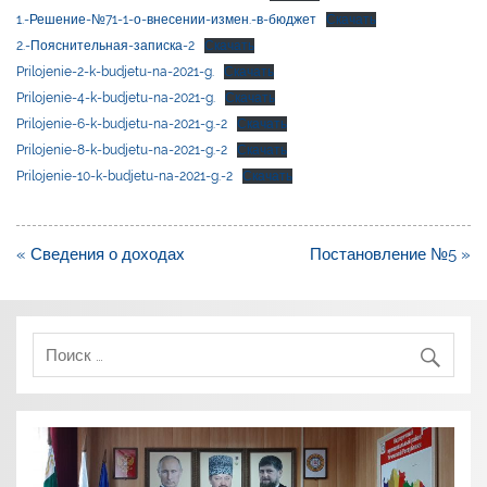
1.-Решение-№71-1-о-внесении-измен.-в-бюджет
Скачать
2.-Пояснительная-записка-2
Скачать
Prilojenie-2-k-budjetu-na-2021-g.
Скачать
Prilojenie-4-k-budjetu-na-2021-g.
Скачать
Prilojenie-6-k-budjetu-na-2021-g.-2
Скачать
Prilojenie-8-k-budjetu-na-2021-g.-2
Скачать
Prilojenie-10-k-budjetu-na-2021-g.-2
Скачать
Навигация
« Сведения о доходах
Постановление №5 »
по
записям