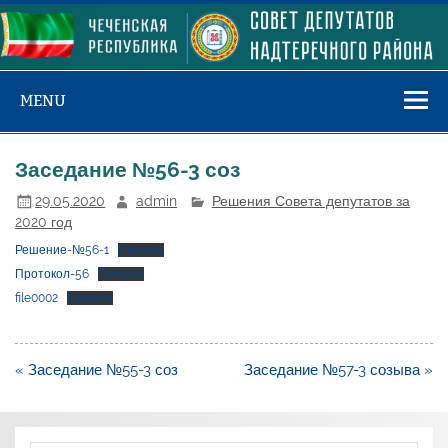
Skip
to
content
MENU
Заседание №56-3 соз
29.05.2020
admin
Решения Совета депутатов за
2020 год
Решение-№56-1
Скачать
Протокол-56
Скачать
file0002
Скачать
Навигация
« Заседание №55-3 соз
Заседание №57-3 созыва »
по
записям