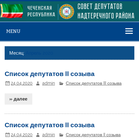
Skip
to
content
MENU
Месяц:
Апрель 2020
Список депутатов II созыва
24.04.2020
admin
Список депутатов III созыва
» далее
Список депутатов II созыва
24.04.2020
admin
Список депутатов II созыва