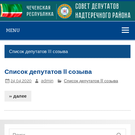
Skip
to
content
MENU
Список депутатов III созыва
Список депутатов II созыва
24.04.2020
admin
Список депутатов III созыва
» далее