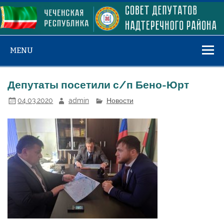
Skip
to
content
MENU
Депутаты посетили с/п Бено-Юрт
04.03.2020
admin
Новости