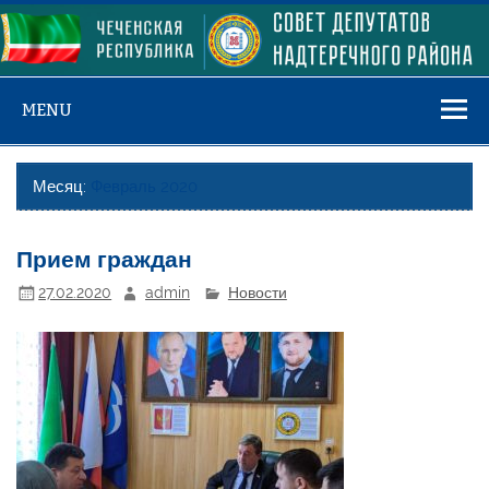
Skip
to
content
MENU
Месяц:
Февраль 2020
Прием граждан
27.02.2020
admin
Новости