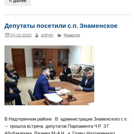
» далее
Депутаты посетили с.п. Знаменское
05.02.2020
admin
Новости
В Надтеречном районе. В администрации Знаменского с.п.
— прошла встреча депутатов Парламента Ч.Р. З.Г.
Абубакарова, Дагаева М-А.Н. и Главы Надтеречного