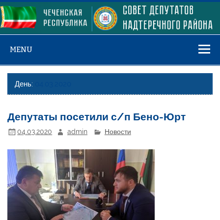
Skip
to
content
MENU
День:
04.03.2020
Депутаты посетили с/п Бено-Юрт
04.03.2020
admin
Новости