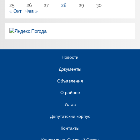
25
26
27
28
29
30
« Окт
Фев »
Новости
Документы
Объявления
О районе
Устав
Депутатский корпус
Контакты
Контрольно-Счетный Орган