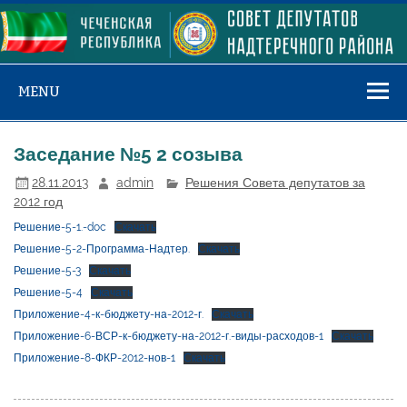
Skip
to
content
MENU
Заседание №5 2 созыва
28.11.2013
admin
Решения Совета депутатов за
2012 год
Решение-5-1.-doc
Скачать
Решение-5-2-Программа-Надтер.
Скачать
Решение-5-3
Скачать
Решение-5-4
Скачать
Приложение-4-к-бюджету-на-2012-г.
Скачать
Приложение-6-ВСР-к-бюджету-на-2012-г.-виды-расходов-1
Скачать
Приложение-8-ФКР-2012-нов-1
Скачать