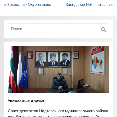
Навигация
« Заседание №4 2 созыва
Заседание №6 2 созыва »
по
записям
Уважаемые друзья!
Совет депутатов Надтеречного муниципального района
рад Вас приветствовать на страницах нашего сайта.