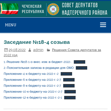
Skip
to
content
MENU
Заседание №18-4 созыва
29.08.2022
admin
Решения Совета депутатов за
2022 год
1.-Решение-№18-1-о-внес.-изм.-в-бюджет-2022-.
Скачать
2.-Пояснительная-записка-в-редакции-для-ОМО
Скачать
Приложение-4-к-бюджету-на-2022-г.-2
Скачать
Приложение-6-к-бюджету-на-2022-г.-2-7
Скачать
Приложение-8-к-бюджету-на-2022-г.-2-7
Скачать
Приложение-10-к-бюджету-на-2022-г.-2-7
Скачать
Приложение-12-к-бюджету-на-2022-г.-2-1
Скачать