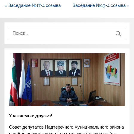
Навигация
« Заседание №17-4 созыва
Заседание №19-4 созыва »
по
записям
Уважаемые друзья!
Совет депутатов Надтеречного муниципального района
рад Вас приветствовать на страницах нашего сайта.