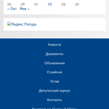
25
26
27
28
29
30
« Окт
Фев »
Новости
Документы
Объявления
О районе
Устав
Депутатский корпус
Контакты
Контрольно-Счетный Орган