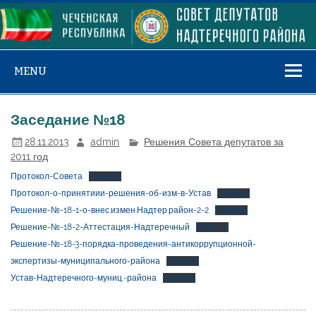
Skip
to
content
MENU
Заседание №18
28.11.2013
admin
Решения Совета депутатов за
2011 год
Протокол-Совета
Скачать
Протокол-о-принятиии-решения-об-изм-в-Устав
Скачать
Решение-№-18-1-о-внес.измен.Надтер.район-2-2
Скачать
Решение-№-18-2-Аттестация-Надтеречный
Скачать
Решение-№-18-3-порядка-проведения-антикоррупционной-
экспертизы-муниципального-района
Скачать
Устав-Надтеречного-муниц.-района
Скачать