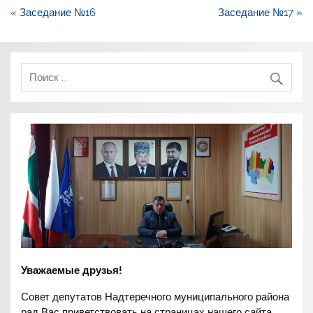
Навигация
« Заседание №16
Заседание №17 »
по
записям
Уважаемые друзья!
Совет депутатов Надтеречного муниципального района
рад Вас приветствовать на страницах нашего сайта.