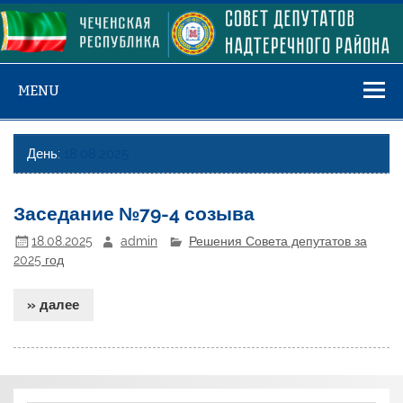
Skip
to
content
MENU
День:
18.08.2025
Заседание №79-4 созыва
18.08.2025
admin
Решения Совета депутатов за
2025 год
» далее