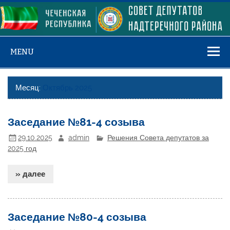
Skip
to
content
MENU
Месяц:
Октябрь 2025
Заседание №81-4 созыва
29.10.2025
admin
Решения Совета депутатов за
2025 год
» далее
Заседание №80-4 созыва