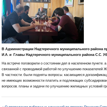
В Администрации Надтеречного муниципального района п
И.А.
и Главы Надтеречного муниципального района С.С. У
На встрече поговорили о состоянии дел в населенном пункте, 
связанной с проводимой работой по улучшению показателей Ж
В частности, были подняты вопросы, касающиеся догазифика
не имеющих возможности платить и подлежащих субсидирован
вопросов, планы и задачи по улучшению жилищных условий гр
Навигация
« О проведении публичных слушаний по проекту Решения Сове