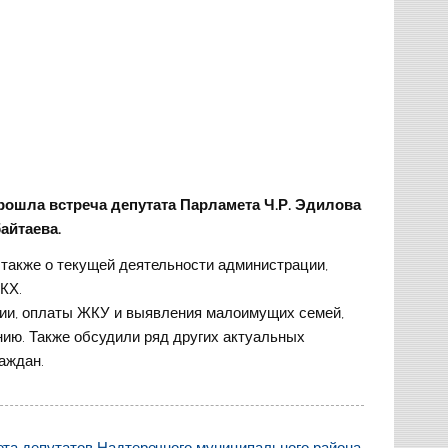
рошла встреча депутата Парламета
Ч.Р. Эдилова
байтаева
.
а также о текущей деятельности администрации,
КХ.
ции, оплаты ЖКУ и выявления малоимущих семей,
ию. Также обсудили ряд других актуальных
аждан.
та депутатов Надтеречного муниципального района