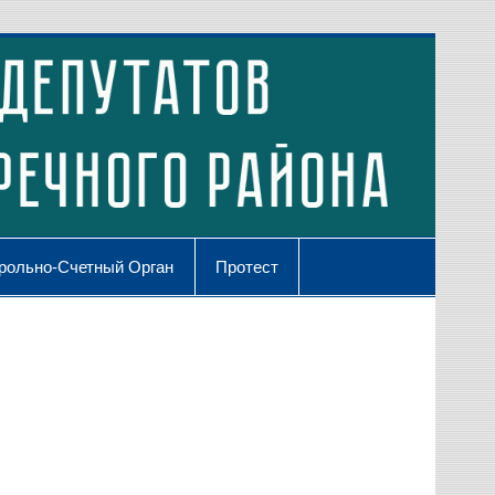
рольно-Счетный Орган
Протест