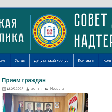
оне
Устав
Депутатский корпус
Контакты
Конт
Прием граждан
12.05.2025
admin
Новости