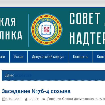
оне
Устав
Депутатский корпус
Контакты
Конт
День:
19.05.2025
Заседание №76-4 созыва
19.05.2025
admin
Решения Совета депутатов за 2025 г