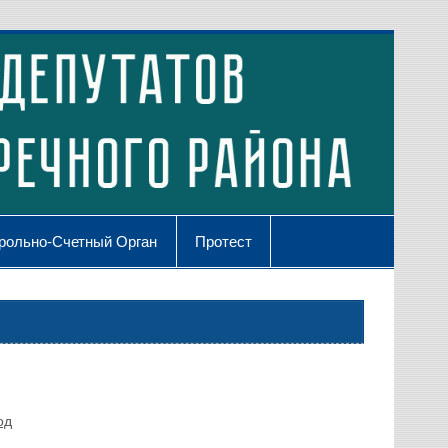
рольно-Счетный Орган
Протест
од