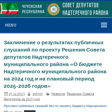
Skip
to
content
MENU
Заключение о результатах публичных
слушаний по проекту Решения Совета
депутатов Надтеречного
муниципального района «О бюджете
Надтеречного муниципального района
на 2024 год и на плановый период
2025-2026 годов»
25.12.2023
admin
Новости
,
Решения Совета
Депутатов за 2023 год
Протокол-публичных-сушаний-№2-по-проекту-бюджета-Надтеречного-