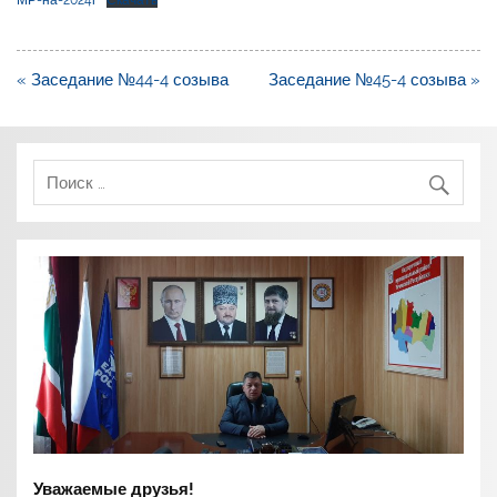
МР-на-2024г
Скачать
Навигация
« Заседание №44-4 созыва
Заседание №45-4 созыва »
по
записям
Уважаемые друзья!