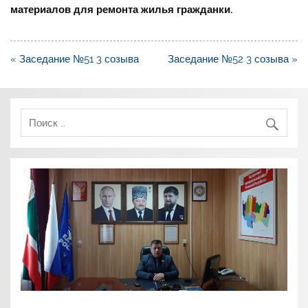
материалов для ремонта жилья гражданки.
Навигация
« Заседание №51 3 созыва
Заседание №52 3 созыва »
по
записям