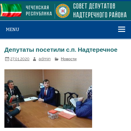
Skip
to
content
MENU
Депутаты посетили с.п. Надтеречное
27.01.2020
admin
Новости