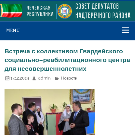
Skip
to
content
MENU
Встреча с коллективом Гвардейского
социально–реабилитационного центра
для несовершеннолетних
17.12.2019
admin
Новости