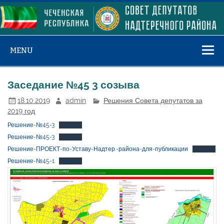
Skip
to
content
MENU
Заседание №45 3 созыва
18.10.2019
admin
Решения Совета депутатов за
2019 год
Решение-№45-3
Скачать
Решение-№45-3
Скачать
Решение-ПРОЕКТ-по-Уставу-Надтер.-района-для-публикации
Скачать
Решение-№45-1
Скачать