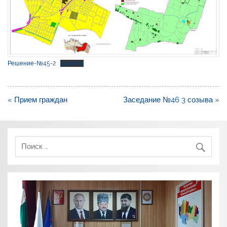
Решение-№45-2
Скачать
Навигация
« Прием граждан
Заседание №46 3 созыва »
по
записям