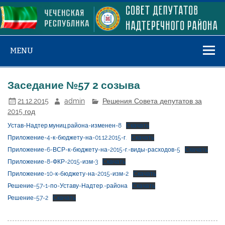
Skip
to
content
MENU
Заседание №57 2 созыва
21.12.2015
admin
Решения Совета депутатов за
2015 год
Устав-Надтер.муниц.района-изменен-8
Скачать
Приложение-4-к-бюджету-на-01.12.2015-г.
Скачать
Приложение-6-ВСР-к-бюджету-на-2015-г.-виды-расходов-5
Скачать
Приложение-8-ФКР-2015-изм-3
Скачать
Приложение-10-к-бюджету-на-2015-изм-2
Скачать
Решение-57-1-по-Уставу-Надтер.-района
Скачать
Решение-57-2
Скачать