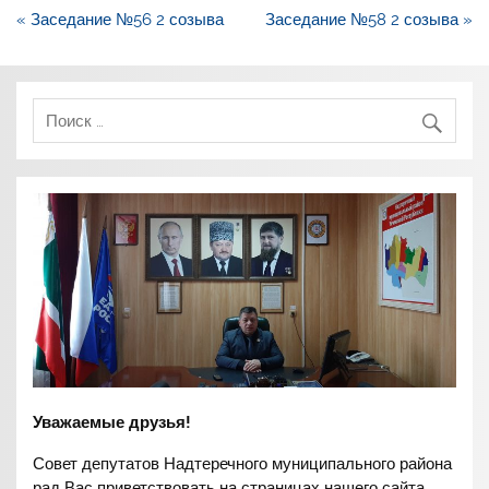
Навигация
« Заседание №56 2 созыва
Заседание №58 2 созыва »
по
записям
Уважаемые друзья!
Совет депутатов Надтеречного муниципального района
рад Вас приветствовать на страницах нашего сайта.