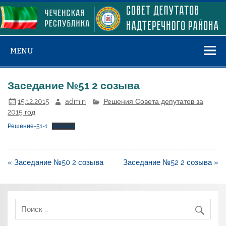
Skip
to
content
MENU
Заседание №51 2 созыва
15.12.2015
admin
Решения Совета депутатов за
2015 год
Решение-51-1
Скачать
Навигация
« Заседание №50 2 созыва
Заседание №52 2 созыва »
по
записям