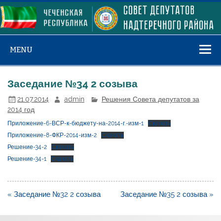
Skip
to
content
MENU
Заседание №34 2 созыва
21.07.2014
admin
Решения Совета депутатов за
2014 год
Приложение-6-ВСР-к-бюджету-на-2014-г.-изм-1
Скачать
Приложение-8-ФКР-2014-изм-2
Скачать
Решение-34-2
Скачать
Решение-34-1
Скачать
Навигация
« Заседание №32 2 созыва
Заседание №35 2 созыва »
по
записям