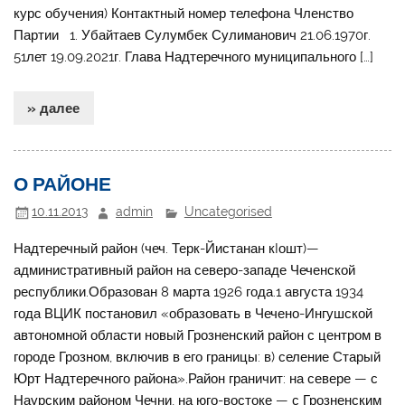
курс обучения) Контактный номер телефона Членство
Партии 1. Убайтаев Сулумбек Сулиманович 21.06.1970г.
51лет 19.09.2021г. Глава Надтеречного муниципального […]
» далее
О РАЙОНЕ
10.11.2013
admin
Uncategorised
Надтеречный район (чеч. Терк-Йистанан кIошт)—
административный район на северо-западе Чеченской
республики.Образован 8 марта 1926 года.1 августа 1934
года ВЦИК постановил «образовать в Чечено-Ингушской
автономной области новый Грозненский район с центром в
городе Грозном, включив в его границы: в) селение Старый
Юрт Надтеречного района».Район граничит: на севере — с
Наурским районом Чечни, на юго-востоке — с Грозненским