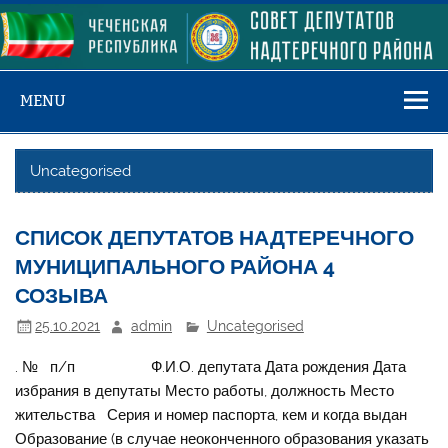
Skip
to
content
MENU
Uncategorised
СПИСОК ДЕПУТАТОВ НАДТЕРЕЧНОГО
МУНИЦИПАЛЬНОГО РАЙОНА 4
СОЗЫВА
25.10.2021
admin
Uncategorised
. № п/п Ф.И.О. депутата Дата рождения Дата
избрания в депутаты Место работы, должность Место
жительства Серия и номер паспорта, кем и когда выдан
Образование (в случае неоконченного образования указать