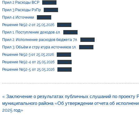
Прил 2 Расходы ВСР
Скачать
Прил 3 Расходы РзПр
Скачать
Прил 4 Источники
Скачать
Решение №92-2 от 25.05.2026
Скачать
Прил 1. Поступление доходов 4л.
Скачать
Прил 2. Исполнение расходов бюджета 7л.
Скачать
Прил 3. Объём и стру ктура источников 1л.
Скачать
Решение №92-3 от 25.05.2026
Скачать
Решение №92-4 от 25.05.2026
Скачать
Решение №92-5 от 25.05.2026
Скачать
Навигация
« Заключение о результатах публичных слушаний по проекту 
по
муниципального района «Об утверждении отчета об исполнени
записям
2025 год»