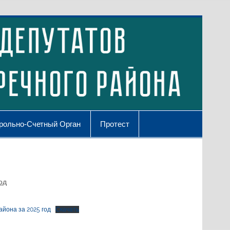
рольно-Счетный Орган
Протест
од
̆она за 2025 год
Скачать