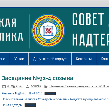
оне
Устав
Депутатский корпус
Контакты
Конт
Заседание №92-4 созыва
26.05.2026
admin
Решения Совета депутатов за 2026 г
Решение №92-1 от 25.05.2026
Скачать
Пояснительная записка к Отчету об исполнении бюджета муниципального раи
Прил 1 Доходы
Скачать