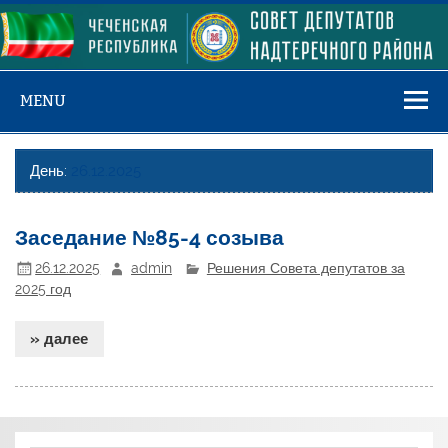
Skip
to
content
MENU
День:
26.12.2025
Заседание №85-4 созыва
26.12.2025
admin
Решения Совета депутатов за
2025 год
» далее