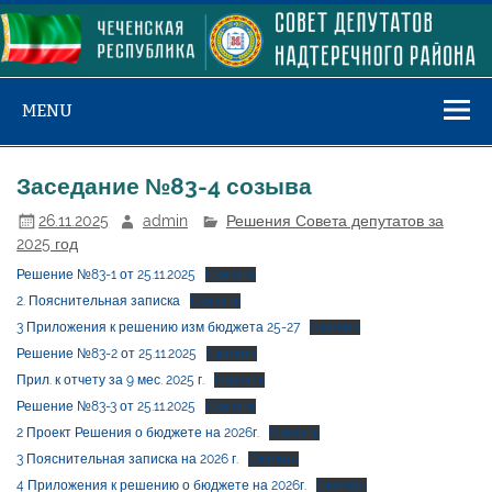
Skip
to
content
MENU
Заседание №83-4 созыва
26.11.2025
admin
Решения Совета депутатов за
2025 год
Решение №83-1 от 25.11.2025
Скачать
2. Пояснительная записка
Скачать
3 Приложения к решению изм бюджета 25-27
Скачать
Решение №83-2 от 25.11.2025
Скачать
Прил. к отчету за 9 мес. 2025 г.
Скачать
Решение №83-3 от 25.11.2025
Скачать
2 Проект Решения о бюджете на 2026г.
Скачать
3 Пояснительная записка на 2026 г.
Скачать
4 Приложения к решению о бюджете на 2026г.
Скачать