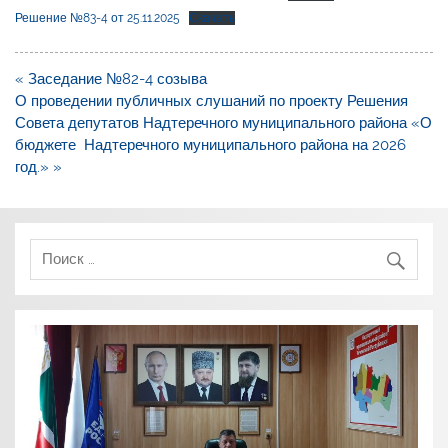
Решение №83-4 от 25.11.2025
Скачать
Навигация
« Заседание №82-4 созыва
по
О проведении публичных слушаний по проекту Решения
записям
Совета депутатов Надтеречного муниципального района «О
бюджете Надтеречного муниципального района на 2026
год.» »