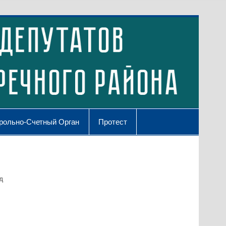
рольно-Счетный Орган
Протест
д