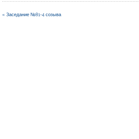
Навигация
« Заседание №81-4 созыва
по
записям