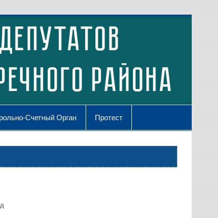
рольно-Счетный Орган
Протест
од