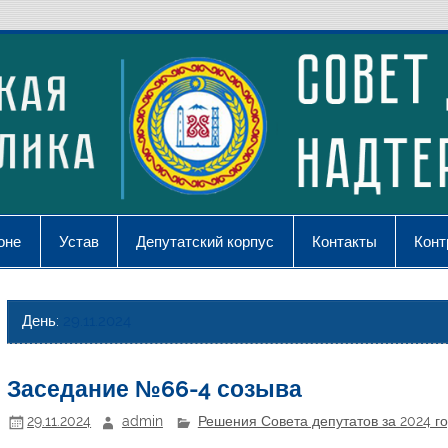
оне
Устав
Депутатский корпус
Контакты
Конт
День:
29.11.2024
Заседание №66-4 созыва
29.11.2024
admin
Решения Совета депутатов за 2024 г