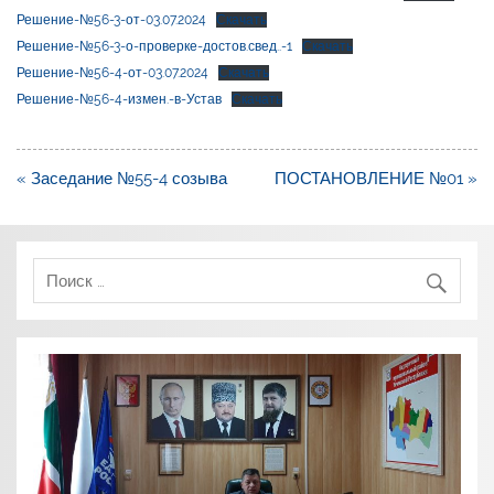
Решение-№56-3-от-03.07.2024
Скачать
Решение-№56-3-о-проверке-достов.свед..-1
Скачать
Решение-№56-4-от-03.07.2024
Скачать
Решение-№56-4-измен.-в-Устав
Скачать
Навигация
« Заседание №55-4 созыва
ПОСТАНОВЛЕНИЕ №01 »
по
записям