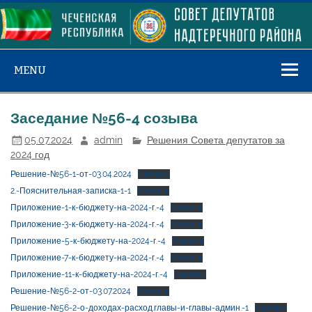
Skip
to
content
MENU
Заседание №56-4 созыва
05.07.2024
admin
Решения Совета депутатов за
2024 год
Решение-№56-1-от-03.04.2024
Скачать
2.-Пояснительная-записка-1-1
Скачать
Приложение-1-к-бюджету-на-2024-г.-4
Скачать
Приложение-3-к-бюджету-на-2024-г.-4
Скачать
Приложение-5-к-бюджету-на-2024-г.-4
Скачать
Приложение-7-к-бюджету-на-2024-г.-4
Скачать
Приложение-11-к-бюджету-на-2024-г.-4
Скачать
Решение-№56-2-от-03.07.2024
Скачать
Решение-№56-2-о-доходах-расход.главы-и-главы-админ.-1
Скачать