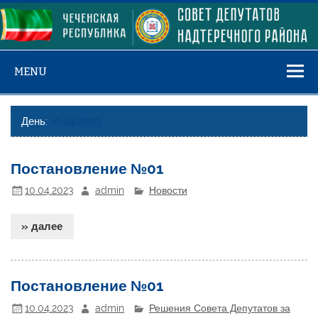
Skip
to
content
MENU
День:
10.04.2023
Постановление №01
10.04.2023
admin
Новости
» далее
Постановление №01
10.04.2023
admin
Решения Совета Депутатов за