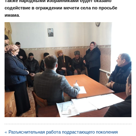
Также народными избранниками будет оказано
содействие в ограждении мечети села по просьбе
имама.
Навигация
« Разъяснительная работа подрастающего поколения