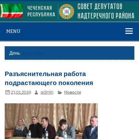
Skip
to
content
MENU
День:
23.01.2019
Разъяснительная работа
подрастающего поколения
23.01.2019
admin
Новости