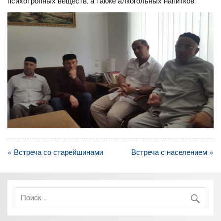
психотропных веществ, а также алкогольных напитков.
Навигация
« Встреча со старейшинами
Встреча с населением »
по
записям