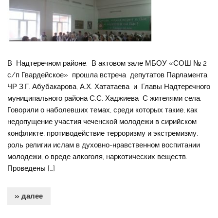
В Надтеречном районе. В актовом зале МБОУ «СОШ № 2
с/п Гвардейское» прошла встреча депутатов Парламента
ЧР З.Г. Абубакарова, А.Х. Хататаева и Главы Надтеречного
муниципального района С.С. Хаджиева С жителями села.
Говорили о наболевших темах, среди которых такие, как
недопущение участия чеченской молодежи в сирийском
конфликте, противодействие терроризму и экстремизму,
роль религии ислам в духовно-нравственном воспитании
молодежи, о вреде алкоголя, наркотических веществ.
Проведены […]
» далее