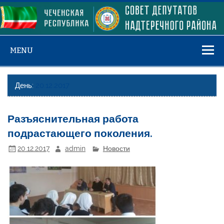
Skip
to
content
MENU
День:
20.12.2017
Разъяснительная работа
подрастающего поколения.
20.12.2017
admin
Новости