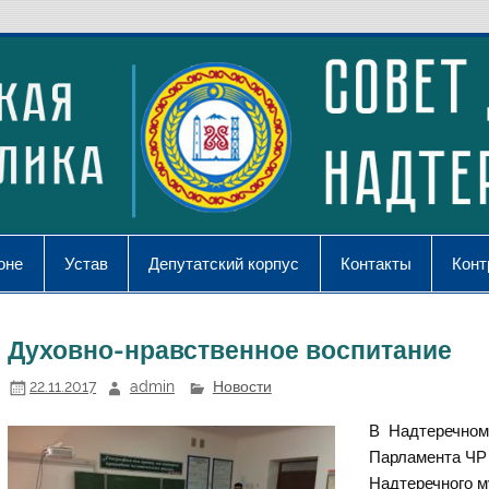
оне
Устав
Депутатский корпус
Контакты
Конт
Духовно-нравственное воспитание
22.11.2017
admin
Новости
В Надтеречном 
Парламента ЧР 
Надтеречного м