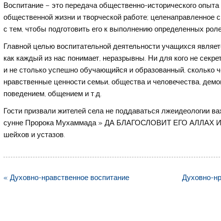
Воспитание – это передача общественно-исторического опыта 
общественной жизни и творческой работе; целенаправленное с
с тем, чтобы подготовить его к выполнению определенных рол
Главной целью воспитательной деятельности учащихся являетс
как каждый из нас понимает, неразрывны. Ни для кого не секрет
и не столько успешно обучающийся и образованный, сколько ч
нравственные ценности семьи, общества и человечества, демо
поведением, общением и т.д.
Гости призвали жителей села не поддаваться лжеидеологии ва
сунне Пророка Мухаммада » ДА БЛАГОСЛОВИТ ЕГО АЛЛАХ И 
шейхов и устазов.
Навигация
« Духовно-нравственное воспитание
Духовно-нр
по
записям