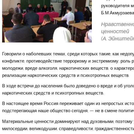
руководителя м
Б.М.Акмурзаева
Нравственно
ценностей
(А. Эйнштей
Говорили о наболевших темах, среди которых такие, как недо
конфликте, противодействие терроризму и экстремизму, роль 
молодежи, вреде алкоголя, наркотических веществ. о характер
реализации наркотических средств и психотропных веществ.
В ходе встречи до населения было доведено о вреде и об угол
наркотических средств и психотропных веществ.
В настоящее время Россия переживает один из непростых исто
подстерегающая наше общество сегодня, — не в смене политич
Материальные ценности доминируют над духовными, поэтому у
милосердии, великодушии, справедливости, гражданственности