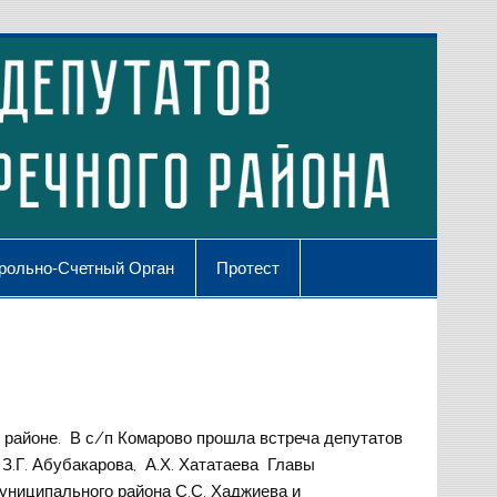
рольно-Счетный Орган
Протест
районе. В с/п Комарово прошла встреча депутатов
З.Г. Абубакарова, А.Х. Хататаева Главы
униципального района С.С. Хаджиева и