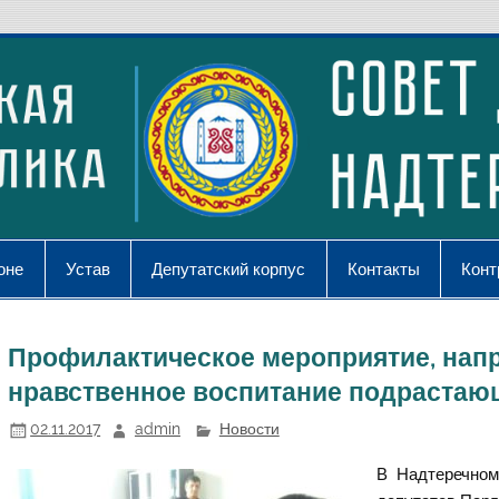
оне
Устав
Депутатский корпус
Контакты
Конт
Профилактическое мероприятие, напр
нравственное воспитание подрастающ
02.11.2017
admin
Новости
В Надтеречном 