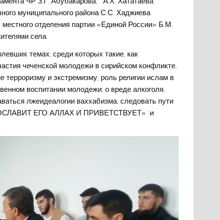
амента ЧР З.Г. Абубакарова, А.Х. Хататаева.
ного муниципального района С.С. Хаджиева
 местного отделения партии «Единой России» Б.М.
ителями села.
олевших темах, среди которых такие, как
астия чеченской молодежи в сирийском конфликте,
е терроризму и экстремизму, роль религии ислам в
венном воспитании молодежи, о вреде алкоголя,
аваться лжеидеалогии ваххабизма, следовать пути
ЛАГОСЛАВИТ ЕГО АЛЛАХ И ПРИВЕТСТВУЕТ» и