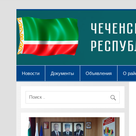
Skip
to
content
Новости
Документы
Объявления
О рай