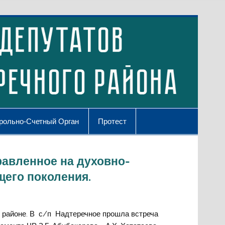
рольно-Счетный Орган
Протест
авленное на духовно-
его поколения.
районе. В с/п Надтеречное прошла встреча