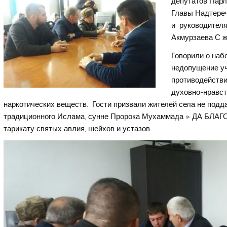
депутатов Парл
Главы Надтереч
и руководителя
Акмурзаева С ж
Говорили о наб
недопущение уч
противодействи
духовно-нравст
наркотических веществ. Гости призвали жителей села не подд
традиционного Ислама, сунне Пророка Мухаммада » ДА Б
тарикату святых авлия, шейхов и устазов.