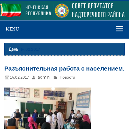
Skip
to
content
MENU
День:
15.02.2017
Разъяснительная работа с населением.
15.02.2017
admin
Новости