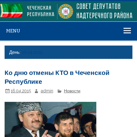
Skip
to
content
MENU
День:
16.04.2015
Ко дню отмены КТО в Чеченской
Республике
16.04.2015
admin
Новости