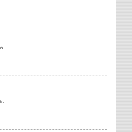
од
од