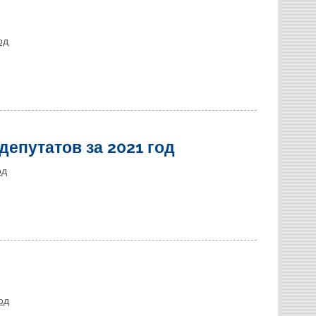
од
депутатов за 2021 год
од
од