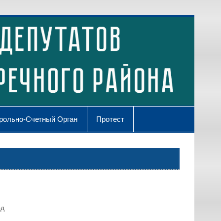
рольно-Счетный Орган
Протест
од