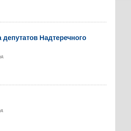
а депутатов Надтеречного
од
од