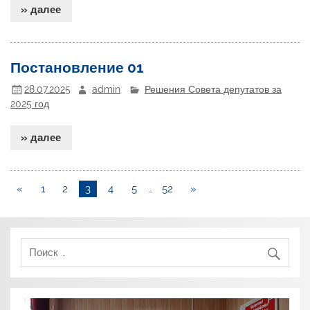
» далее
Постановление 01
28.07.2025
admin
Решения Совета депутатов за
2025 год
» далее
«
1
2
3
4
5
…
52
»