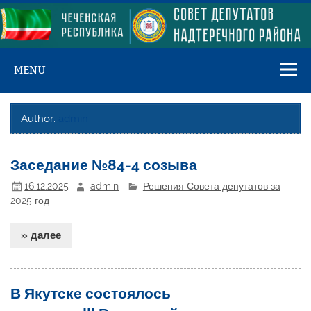
Skip
to
content
MENU
Author:
admin
Заседание №84-4 созыва
16.12.2025
admin
Решения Совета депутатов за
2025 год
» далее
В Якутске состоялось