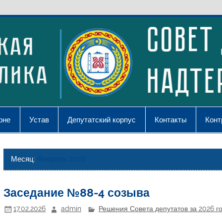
оне
Устав
Депутатский корпус
Контакты
Конт
Месяц:
Февраль 2026
Заседание №88-4 созыва
17.02.2026
admin
Решения Совета депутатов за 2026 г