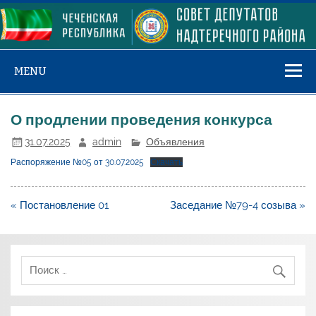
Skip
to
content
MENU
О продлении проведения конкурса
31.07.2025
admin
Объявления
Распоряжение №05 от 30.07.2025
Скачать
Навигация
« Постановление 01
Заседание №79-4 созыва »
по
записям