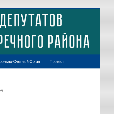
рольно-Счетный Орган
Протест
од