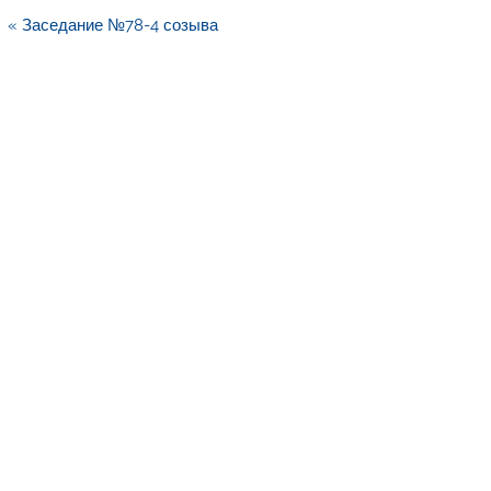
Навигация
« Заседание №78-4 созыва
по
записям